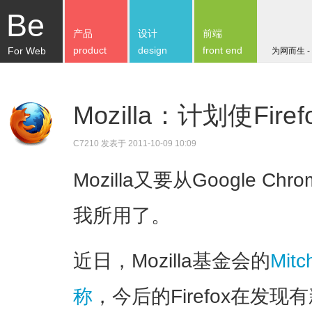
Be
产品
设计
前端
product
design
front end
For Web
为网而生 -
Mozilla：计划使Fi
C7210
发表于 2011-10-09 10:09
Mozilla又要从Google 
我所用了。
近日，Mozilla基金会的
Mit
称
，今后的Firefox在发