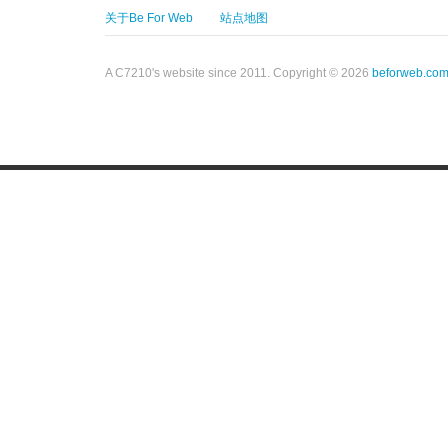
关于Be For Web
站点地图
A C7210's website since 2011. Copyright © 2026
beforweb.co