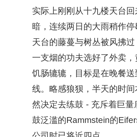
实际上刚刚从十九楼天台回
暗，连续两日的大雨稍作停
天台的藤蔓与树丛被风拂过
一支烟的功夫选好了外卖，
饥肠辘辘，目标是在晚餐送
线。略感狼狈，半天的时间
然决定去练鼓 - 充斥着巨
鼓泛滥的Rammstein的Eife
公司时已将近四点。