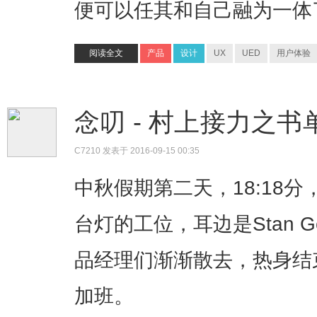
便可以任其和自己融为一体
阅读全文
产品
设计
UX
UED
用户体验
念叨 - 村上接力之
C7210
发表于 2016-09-15 00:35
中秋假期第二天，18:18
台灯的工位，耳边是Stan 
品经理们渐渐散去，热身结
加班。