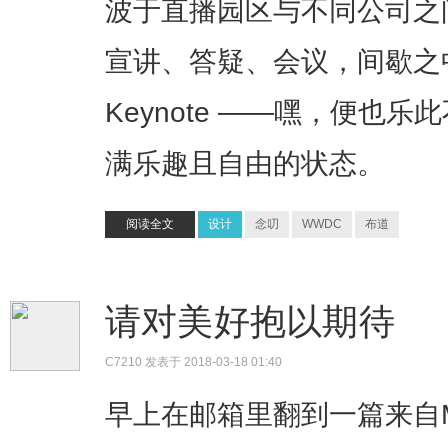
波于直播园区与不同公司之
宣讲、答疑、会议，间歇之
Keynote ——嘿，便也
满乐趣且自由的状态。
阅读全文
设计
念叨
WWDC
布道
请对美好抱以期待
C7210
发表于 2018-03-18 01:40
早上在邮箱里翻到一篇来自M