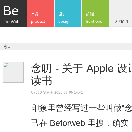
Be
产品
设计
前端
product
design
front end
For Web
为网而生 -
念叨
念叨 - 关于 Apple
读书
C7210
发表于 2025-06-05 14:41
印象里曾经写过一些叫做“
己在 Beforweb 里搜，确