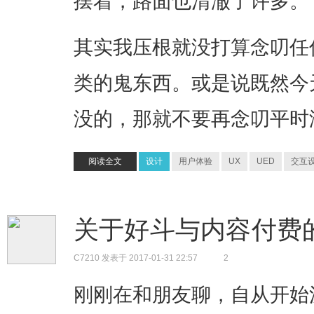
摆着，路面也清澈了许多。
其实我压根就没打算念叨任
类的鬼东西。或是说既然今
没的，那就不要再念叨平时
阅读全文
设计
用户体验
UX
UED
交互
关于好斗与内容付费
C7210
发表于 2017-01-31 22:57
2
刚刚在和朋友聊，自从开始沉迷