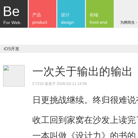
Be
产品
设计
前端
product
design
front end
For Web
为网而生 -
iOS开发
一次关于输出的输出
C7210
发表于 2026-03-11 14:56
日更挑战继续。终归很难说
收工回到家窝在沙发上读完
一本叫做《设计力》的书的 Ch