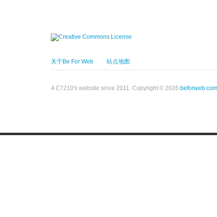
关于Be For Web
站点地图
A C7210's website since 2011. Copyright © 2026
beforweb.co