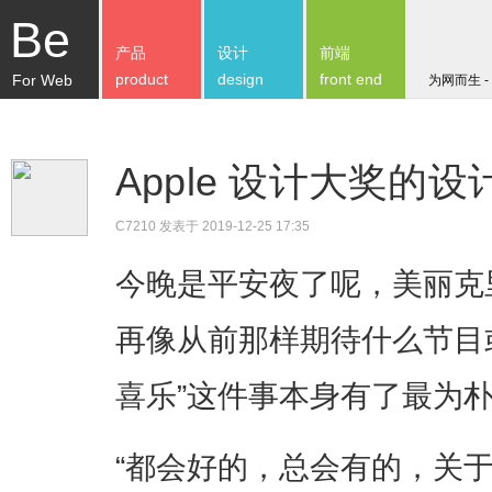
Be
产品
设计
前端
product
design
front end
For Web
为网而生 -
Apple 设计大奖的设
C7210
发表于 2019-12-25 17:35
​今晚是平安夜了呢，美丽克
再像从前那样期待什么节目
喜乐”这件事本身有了最为
“都会好的，总会有的，关于