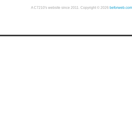
A C7210's website since 2011. Copyright © 2026
beforweb.co