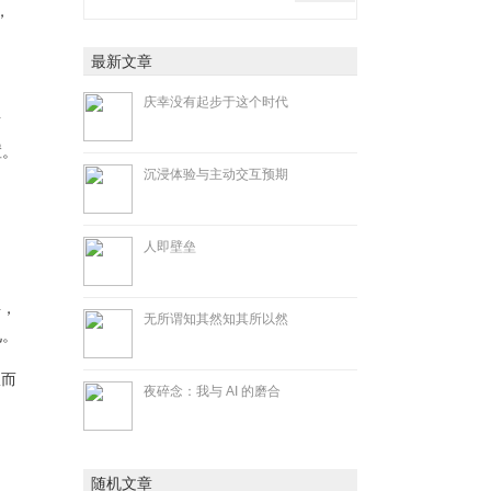
，
最新文章
庆幸没有起步于这个时代
面
置。
沉浸体验与主动交互预期
人即壁垒
层，
无所谓知其然知其所以然
见。
从而
夜碎念：我与 AI 的磨合
，
随机文章