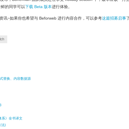
尝鲜的同学可以
下载 Beta 版本
进行体验。
的资讯~如果你也希望与 Beforweb 进行内容合作，可以参考
这篇招募启事
tch
ls 样式替换、内容数据源
3
计体系》全书译文
方法)