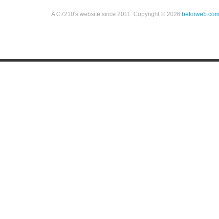
A C7210's website since 2011. Copyright © 2026
beforweb.co