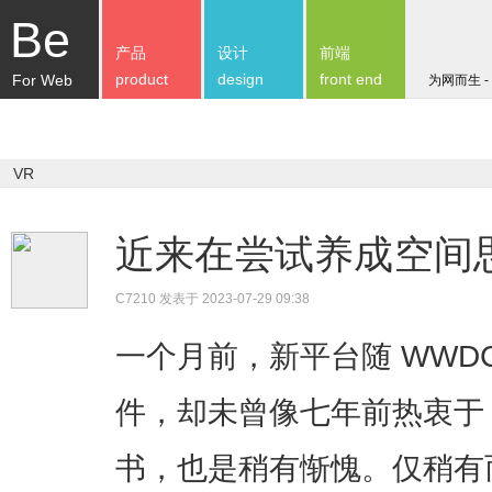
Be
产品
设计
前端
product
design
front end
For Web
为网而生 -
VR
近来在尝试养成空间
C7210
发表于 2023-07-29 09:38
一个月前，新平台随 WWD
件，却未曾像七年前热衷于 
书，也是稍有惭愧。仅稍有