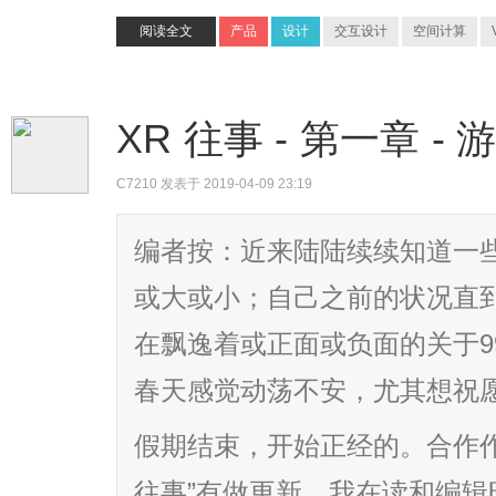
阅读全文
产品
设计
交互设计
空间计算
XR 往事 - 第一章 -
C7210
发表于 2019-04-09 23:19
编者按：近来陆陆续续知道一
或大或小；自己之前的状况直
在飘逸着或正面或负面的关于9
春天感觉动荡不安，尤其想祝
假期结束，开始正经的。合作作者 
往事”有做更新，我在读和编