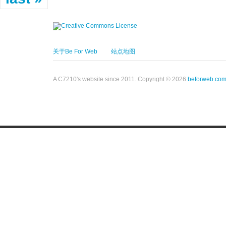
关于Be For Web
站点地图
A C7210's website since 2011. Copyright © 2026
beforweb.co