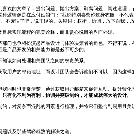
别喜欢的文章了：提出问题、抛出方案、剥离问题、阐述道理，
种逻辑像是在应付姑娘们：“我说特别喜欢你这身衣服，不代表不
的东西。不废话了吧，说正经的。关键词：权衡，协调，放下自我，
及目标实现流程的完美诠释，而非赏心悦目的界面外观。
些部门也争相扮演起产品设计与体验决策者的角色。不得不说，
至是产品开发的相关能力都是必不可少的。
不知该如何处理相关团队之间的权责关系。
获取用户的邮箱地址，而设计团队会告诉他们不可以，因为这样
但我同时也非常清楚，通过获取用户邮箱来促进互动、提升转化
。
只有化不利为有利，协调并突破制约，才能成就伟大的设计
。
制约，对复杂而混乱的因素进行梳理，并将它们整合到易用且美
问题以及那些驾轻就熟的解决之道。