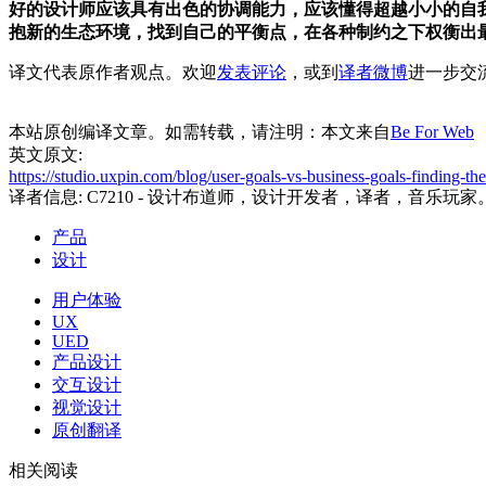
好的设计师应该具有出色的协调能力，应该懂得超越小小的自
抱新的生态环境，找到自己的平衡点，在各种制约之下权衡出
译文代表原作者观点。欢迎
发表评论
，或到
译者微博
进一步交
本站原创编译文章。如需转载，请注明：本文来自
Be For Web
英文原文:
https://studio.uxpin.com/blog/user-goals-vs-business-goals-finding-the.
译者信息:
C7210
- 设计布道师，设计开发者，译者，音乐玩家
产品
设计
用户体验
UX
UED
产品设计
交互设计
视觉设计
原创翻译
相关阅读