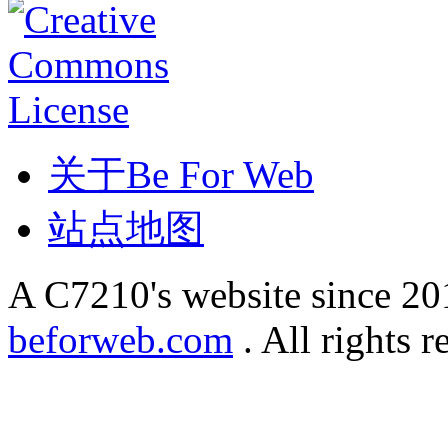
关于Be For Web
站点地图
A C7210's website since 2
beforweb.com
. All rights r