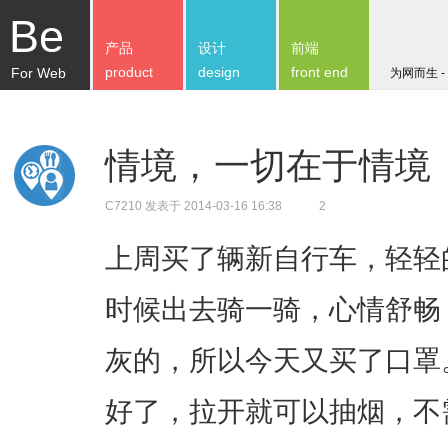
Be
产品
设计
前端
product
design
front end
For Web
为网而生 -
情境，一切在于情境
C7210
发表于 2014-03-16 16:38
2
上周买了辆新自行车，轻轻
时候出去骑一骑，心情舒畅
灰的，所以今天又买了口罩
好了，拉开就可以抽烟，不