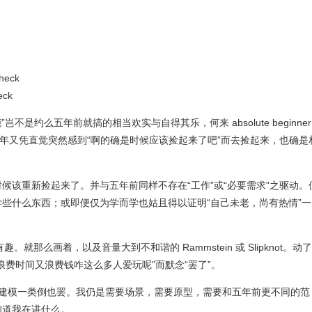
eck
ck
”岂不是约么五年前就搞的相当欢实与自得其乐，何来 absolute beginner
多年又凭直觉突然感到“啊的确是时候应该捡起来了吧”而去捡起来，也确是
候该重新捡起来了。并与五年前同样不存在“工作”或“必要需求”之驱动。
些什么东西；或即便仅为学而学也姑且得以证明“自己未老，尚有热情”一
。就那么画着，以及音量大到不和谐的 Rammstein 或 Slipknot。动
浪费时间又浪费钱咋这么多人爱玩呢”而默念“罢了”。
。建模一类倒也罢。我仍是需要场景，需要原型，需要和五年前更不同的范
知道我在讲什么。