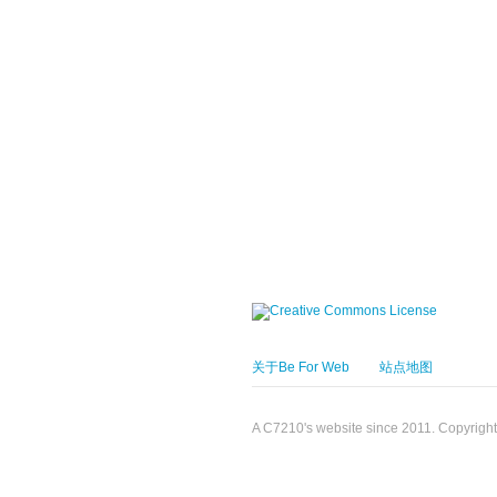
关于Be For Web
站点地图
A C7210's website since 2011. Copyrigh