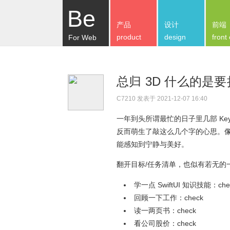
Be
产品
设计
前端
product
design
front
For Web
总归 3D 什么的是
C7210
发表于 2021-12-07 16:40
一年到头所谓最忙的日子里几部 Ke
反而萌生了敲这么几个字的心思。
能感知到宁静与美好。
翻开目标/任务清单，也似有若无的
学一点 SwiftUI 知识技能：che
回顾一下工作：check
读一两页书：check
看公司股价：check