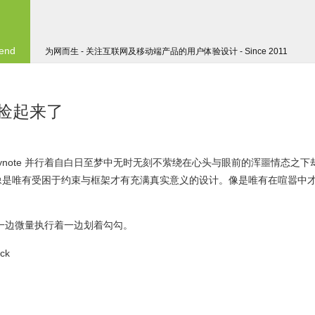
 end
为网而生 - 关注互联网及移动端产品的用户体验设计 - Since 2011
要捡起来了
ynote 并行着自白日至梦中无时无刻不萦绕在心头与眼前的浑噩情态之下
像是唯有受困于约束与框架才有充满真实意义的设计。像是唯有在喧嚣中
一边微量执行着一边划着勾勾。
ck