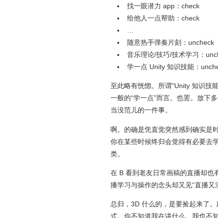
找一眼潜力 app：check
给他人一点帮助：check
…
随意热手弹奏片刻：uncheck
音乐理论/技巧/技术学习：unch
学一点 Unity 知识技能：unche
至此略有恍惚。所谓“Unity 知识技能
一般的“学一点”而言。也罢。放下
当没范儿的一件事。
啊。的确是凭直觉突然感到确实是时
你在某些时候终归会觉得有必要去学
类。
在 B 看到老友日常画稿的直播却也有趣
播学习与操作的念头却又见“直播又
总归，3D 什么的，是要捡起来了
式。你不知道我在讲什么。我也不