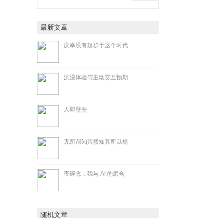
最新文章
庆幸没有起步于这个时代
沉浸体验与主动交互预期
人即壁垒
无所谓知其然知其所以然
夜碎念：我与 AI 的磨合
随机文章