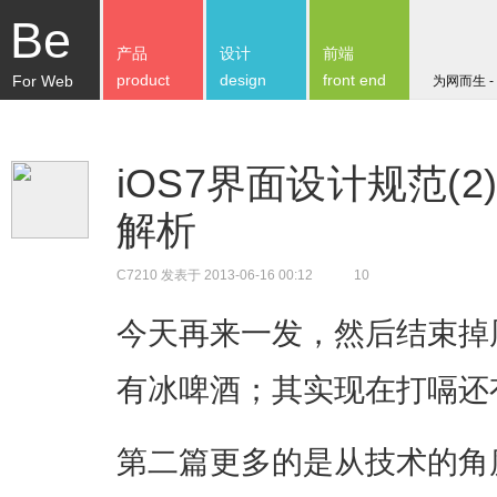
Be
产品
设计
前端
product
design
front end
For Web
为网而生 -
iOS7界面设计规范(2) 
解析
C7210
发表于 2013-06-16 00:12
10
今天再来一发，然后结束掉
有冰啤酒；其实现在打嗝还
第二篇更多的是从技术的角