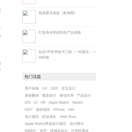
没
我喜爱实体版《影神图》
可
打造具有奖励性的产品体验
带
站在VR世界的大门前 - 一些观念，一
些经验
轻
将
热门话题
用户体验
UX
UED
交互设计
原创翻译
视觉设计
移动应用
产品设计
iOS
UI
VR
Apple Watch
Sketch
iOS7
虚拟现实
iPhone
HIG
设计规范
职业成长
Julie Zhuo
Apple Watch界面设计规范
设计模式
WWDC
原型
情感化设计
可用性测试