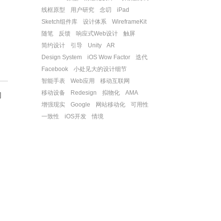
线框原型
用户研究
念叨
iPad
Sketch组件库
设计体系
WireframeKit
随笔
反馈
响应式Web设计
触屏
简约设计
引导
Unity
AR
Design System
iOS Wow Factor
迭代
Facebook
小处见大的设计细节
智能手表
Web应用
移动互联网
移动设备
Redesign
拟物化
AMA
网
增强现实
Google
网站移动化
可用性
一致性
iOS开发
情境