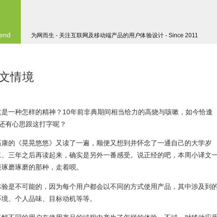
 end
为网而生 - 关注互联网及移动端产品的用户体验设计 - Since 2011
文情境
是一种怎样的精神？10年前非典期间相当给力的高烧与咳嗽，如今恰逢
我还有心思跟这打字呢？
石康的《晃晃悠悠》又读了一遍，顺便又想到并怀念了一通自己的大学岁
二、三年之后再读起来，确实是另外一番感受。说正经的吧，本周小译文
眼琢磨琢磨的那种，走着呗。
体验是不可能的，因为每个用户都会以不同的方式使用产品，其中涉及到
环境、个人品味、目标动机等等。