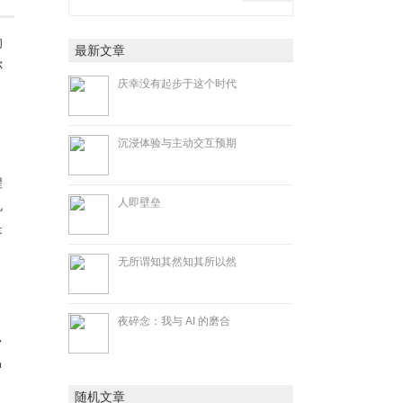
的
最新文章
你
庆幸没有起步于这个时代
沉浸体验与主动交互预期
程
人即壁垒
机
是
无所谓知其然知其所以然
，
夜碎念：我与 AI 的磨合
常
中
随机文章