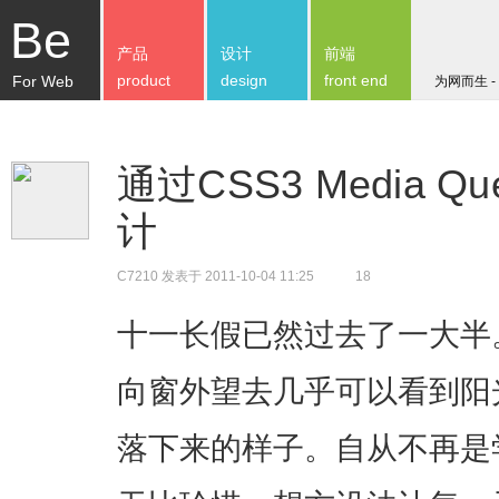
Be
产品
设计
前端
product
design
front end
For Web
为网而生 -
通过CSS3 Media 
计
C7210
发表于 2011-10-04 11:25
18
十一长假已然过去了一大半
向窗外望去几乎可以看到阳
落下来的样子。自从不再是