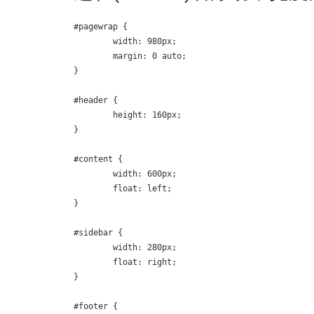
#pagewrap {

	width: 980px;

	margin: 0 auto;

}

#header {

	height: 160px;

}

#content {

	width: 600px;

	float: left;

}

#sidebar {

	width: 280px;

	float: right;

}

#footer {
