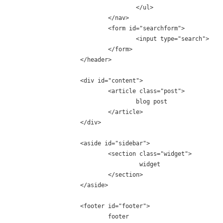
			</ul>

		</nav>

		<form id="searchform">

			<input type="search">

		</form>

	</header>

	<div id="content">

		<article class="post">

			blog post

		</article>

	</div>

	<aside id="sidebar">

		<section class="widget">

			 widget

		</section>

	</aside>

	<footer id="footer">

		footer
