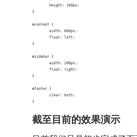
	height: 160px;

}

#content {

	width: 600px;

	float: left;

}

#sidebar {

	width: 280px;

	float: right;

}

#footer {

	clear: both;

}
截至目前的效果演示