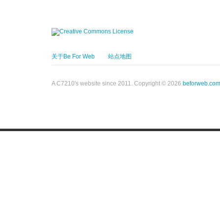
关于Be For Web
站点地图
A C7210's website since 2011. Copyright © 2026
beforweb.co