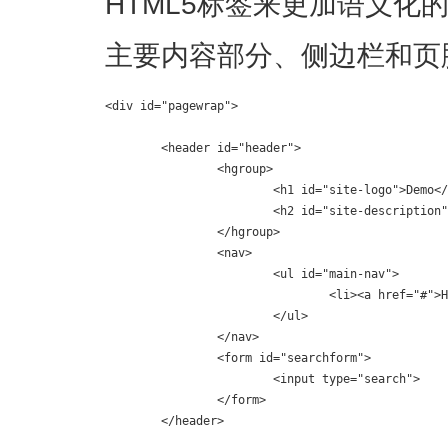
HTML5标签来更加语义化
主要内容部分、侧边栏和页
<div id="pagewrap">

	<header id="header">

		<hgroup>

			<h1 id="site-logo">Demo</h1>

			<h2 id="site-description">Site Description</h2>

		</hgroup>

		<nav>

			<ul id="main-nav">

				<li><a href="#">Home</a></li>

			</ul>

		</nav>

		<form id="searchform">

			<input type="search">

		</form>

	</header>
