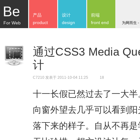
Be
产品
设计
前端
product
design
front end
For Web
为网而生 -
通过CSS3 Media 
计
C7210
发表于 2011-10-04 11:25
18
十一长假已然过去了一大半
向窗外望去几乎可以看到阳
落下来的样子。自从不再是