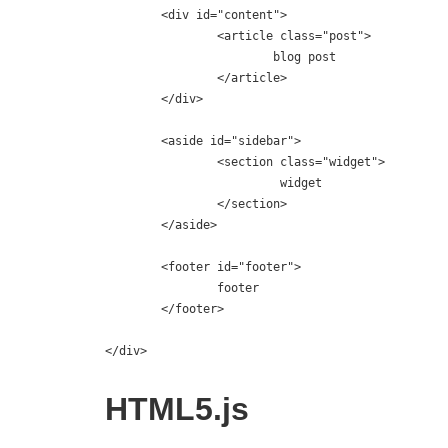
	<div id="content">

		<article class="post">

			blog post

		</article>

	</div>

	<aside id="sidebar">

		<section class="widget">

			 widget

		</section>

	</aside>

	<footer id="footer">

		footer

	</footer>

</div>
HTML5.js