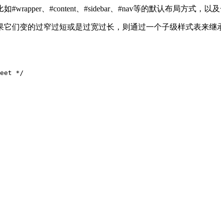
pper、#content、#sidebar、#nav等的默认布局方式
果它们变的过窄过短或是过宽过长，则通过一个子级样式表来继
eet */
