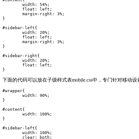
	width: 54%;

	float: left;

	margin-right: 3%;

}

#sidebar-left{

	width: 20%;

	float: left;

	margin-right: 3%;

}

#sidebar-right{

	width: 20%;

	float: left;

下面的代码可以放在子级样式表mobile.css中，专门针对移动
#wrapper{

	width: 90%;

}

#content{

	width: 100%;

}

#sidebar-left{

	width: 100%;

	clear: both;
