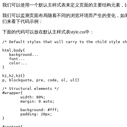
我们可以使用一个默认主样式表来定义页面的主要结构元素，比如#wra
我们可以监测页面布局随着不同的浏览环境而产生的变化，如
们来看下代码示例：
下面的代码可以放在默认主样式表style.css中：
/* Default styles that will carry to the child style sh
html,body{

   background...

   font...

   color...

}

h1,h2,h3{}

p, blockquote, pre, code, ol, ul{}

/* Structural elements */

#wrapper{

	width: 80%;

	margin: 0 auto;

	background: #fff;

	padding: 20px;

}

#content{
