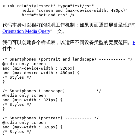
<link rel="stylesheet" type="text/css"

	media="screen and (max-device-width: 480px)"

	href="shetland.css" />
代码本身可以很好的说明工作机制：如果页面通过屏幕呈现(非打印一类
Orientation Media Query
”一文。
我们可以创建多个样式表，以适应不同设备类型的宽度范围。
件中：
/* Smartphones (portrait and landscape) ----------- */

@media only screen

and (min-device-width : 320px)

and (max-device-width : 480px) {

/* Styles */

}

/* Smartphones (landscape) ----------- */

@media only screen

and (min-width : 321px) {

/* Styles */

}

/* Smartphones (portrait) ----------- */

@media only screen

and (max-width : 320px) {

/* Styles */
