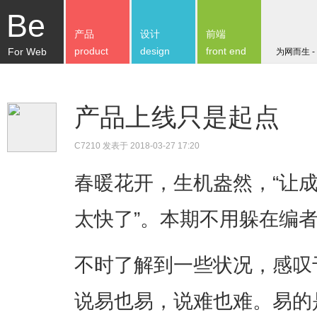
Be
产品
设计
前端
product
design
front end
For Web
为网而生 -
产品上线只是起点
C7210
发表于 2018-03-27 17:20
春暖花开，生机盎然，“让
太快了”。本期不用躲在编
不时了解到一些状况，感叹
说易也易，说难也难。易的