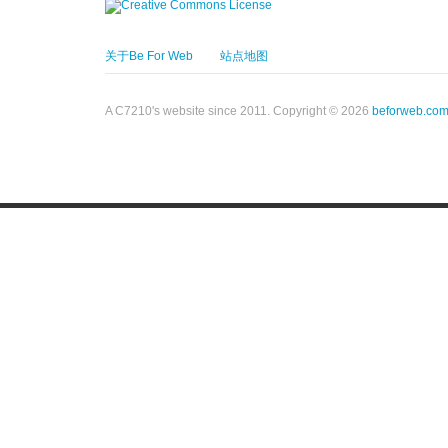
关于Be For Web
站点地图
A C7210's website since 2011. Copyright © 2026
beforweb.co