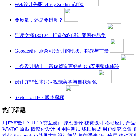
Web设计先驱Jeffrey Zeldman访谈
要质量，还是要进度？
导读文摘130124 - 打造你的设计案例作品集
Google设计师谈VR设计的现状、挑战与前景
十条设计贴士，帮你塑造更好的iOS应用整体体验
设计并非艺术(2) - 视觉美学与自我角色
Sketch 53 Beta 版本探秘
热门话题
用户体验
UX
UED
交互设计
原创翻译
视觉设计
移动应用
产品
WWDC
原型
情感化设计
可用性测试
线框原型
用户研究
念叨
i
迭代
Facebook
小处见大的设计细节
智能手表
Web应用
移动互