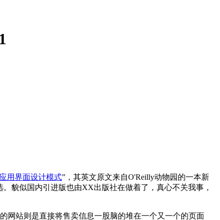
1
应用界面设计模式
”，其英文原文来自O'Reilly动物园的一本新
索、排序和筛选。貌似国内引进版也由XX出版社在做着了，真心不关我事，
t这样的网站则是直接将售卖信息一股脑的堆在一个又一个的页面