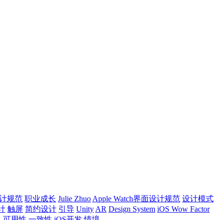
计规范
职业成长
Julie Zhuo
Apple Watch界面设计规范
设计模式
计
触屏
简约设计
引导
Unity
AR
Design System
iOS Wow Factor
化
可用性
一致性
iOS开发
情境