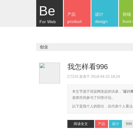
Be
产品
设计
前端
product
design
front
For Web
创业
我怎样看996
C7210
发表于 2019-04-22 18:24
本文节选于优设网发起的访谈，“
设计
老师共同参与了问答讨论。
以下是我个人的部分，仅代表个人看法
阅读全文
产品
设计
996