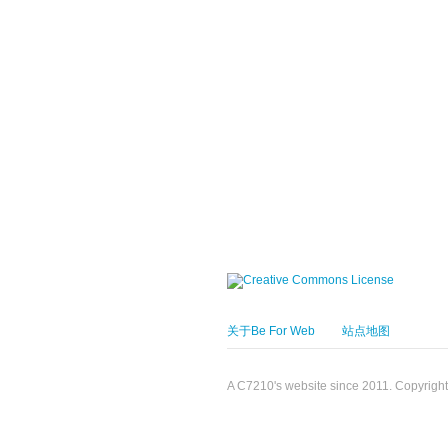
关于Be For Web
站点地图
A C7210's website since 2011. Copyrigh