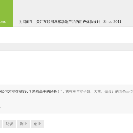
 end
为网而生 - 关注互联网及移动端产品的用户体验设计 - Since 2011
师如何才能摆脱996？来看高手的经验！
”，我有幸与罗子雄、大熊、做设计的面条三位
。
访谈
副业
创业