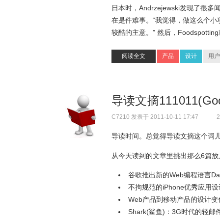
日本时，Andrzejewski发
在是件难事。“我觉得，做这么个
较酷的主意。” 然后，Foodspotti
阅读全文
产品
设计
用户
导读文摘111011(Goo
C7210
发表于 2011-10-11 17:47
2
导读时间。总觉得导读文摘这个词
从今天读到的文章里挑出那么6篇
谷歌推出新的Web编程语言Dar
不拘规范的iPhone优秀应用
Web产品到移动产品的设计变
Shark(鲨鱼)：3G时代的轻邮