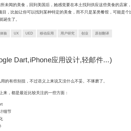
现了很多闻所未闻的美食，回到美国后，她感觉要在本土找到供应这些美食的店家
小项目，比如让你可以找到某种特定的美食，而不只是某类餐馆，可能是个
ng就诞生了。
体验
UX
UED
移动应用
用户研究
创业
原创翻译
gle Dart,iPhone应用设计,轻邮件...)
儿用的有些别扭，不过语义上来说又没什么不妥。不琢磨了。
放上来，都是最近比较关注的一些方面：
t
设计细节
化
件