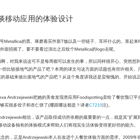
g创始人谈移动应用的体验设计
号Metallica的票。琢磨着买件新T恤以及一些链子、耳环什么的。算起来
面招摇了。要不要看过演出之后纹个Metallica的logo去呢。
酒啊，对我来说这可不是每周都可以发生的事，所以同样很开心。突然想
一些比较接地气的产品了吧？本周的译文与这方面的话题也有些许相关。
实的基础来做出接地气的产品吧？从这个角度讲我还是蛮惭愧的。开始说
 Andrzejewski把她的美食发现类应用Foodspotting卖给了餐饮预订平
金——够买很多饺子和杏仁饼了(哪跟哪这都是？译者
C7210
注)。
么？Andrzejewski相信，该产品取得成功所依赖的最重要的一点，就是其“扩展
移动设备独有的体验模式来帮助人们将现实生活体验变得更好些的能力。
品概念的，正是Andrzejewski本人在改进个人餐饮体验方面的需求。2009年