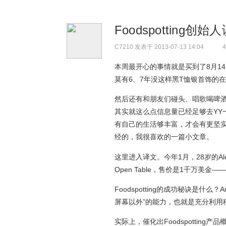
Foodspottin
C7210
发表于 2013-07-13 14:04
4
本周最开心的事情就是买到了8月14
莫有6、7年没这样黑T恤银首饰的在外
然后还有和朋友们碰头、唱歌喝啤
其实就这么点信息量已经足够去YY
有自己的生活够丰富，才会有更坚
经的，我很喜欢的一篇小文章。
这里进入译文。今年1月，28岁的Alexa
Open Table，售价是1千万美
Foodspotting的成功秘诀是什
屏幕以外”的能力，也就是充分利用
实际上，催化出Foodspotting产