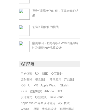
“设计”是思考的过程，而非光鲜的结
果
创造长期价值的挑战
案例学习 - 面向Apple Watch自身特
性及局限的产品重设计
热门话题
用户体验
UX
UED
交互设计
原创翻译
视觉设计
移动应用
产品设计
iOS
UI
VR
Apple Watch
Sketch
iOS7
虚拟现实
iPhone
HIG
设计规范
职业成长
Julie Zhuo
Apple Watch界面设计规范
设计模式
WWDC
原型
情感化设计
可用性测试