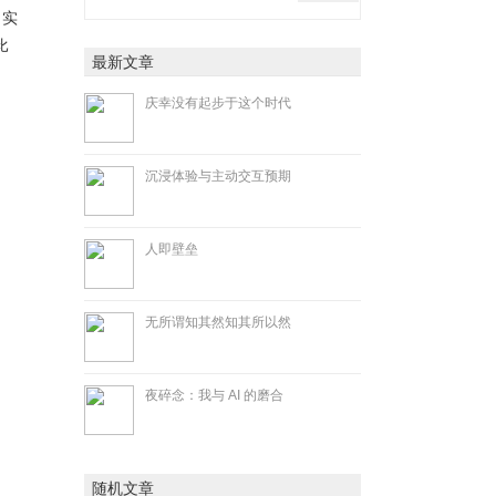
，实
比
最新文章
庆幸没有起步于这个时代
沉浸体验与主动交互预期
人即壁垒
无所谓知其然知其所以然
夜碎念：我与 AI 的磨合
随机文章