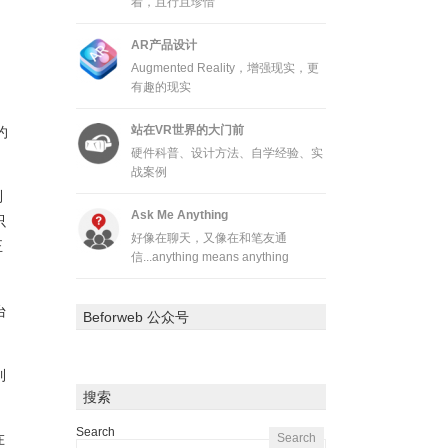
着，且行且珍惜
AR产品设计
Augmented Reality，增强现实，更
有趣的现实
站在VR世界的大门前
约
硬件科普、设计方法、自学经验、实
战案例
到
Ask Me Anything
只
好像在聊天，又像在和笔友通
正
信...anything means anything
台
Beforweb 公众号
到
搜索
Search
在