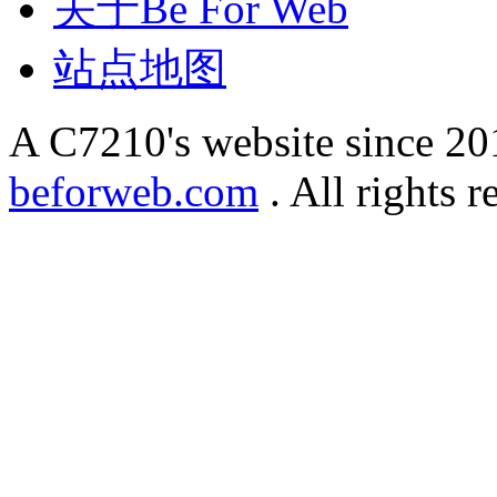
关于Be For Web
站点地图
A C7210's website since 2
beforweb.com
. All rights r