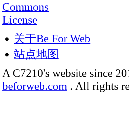
关于Be For Web
站点地图
A C7210's website since 2
beforweb.com
. All rights r