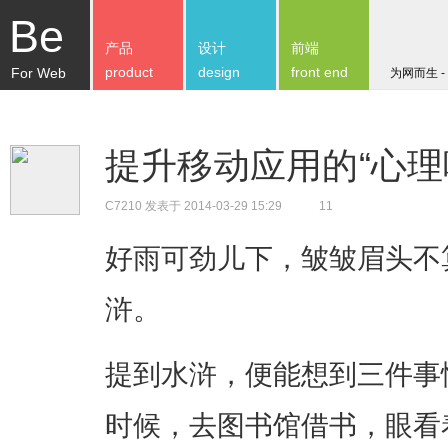
Be
产品
设计
前端
product
design
front end
For Web
为网而生 -
提升移动应用的“心理
C7210
发表于 2014-03-29 15:29
11
好雨可劲儿下，皱皱眉头不
浒。
提到水浒，便能想到三件事
时候，去图书馆借书，眼看