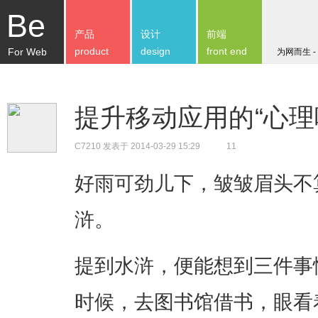
Be
产品
设计
前端
product
design
front end
For Web
为网而生 -
提升移动应用的“心理
C7210
发表于 2014-03-29 15:29
11
好雨可劲儿下，皱皱眉头不
浒。
提到水浒，便能想到三件事
时候，去图书馆借书，眼看