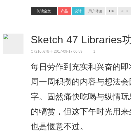
阅读全文
产品
设计
用户体验
UX
UED
Sketch 47 Libra
C7210
发表于 2017-09-17 00:59
1
每日劳作到充实和兴奋的即
周一周积攒的内容与想法会
字。固然痛快吃喝与纵情玩
的犒赏，但这下午时光用来
也是惬意不过。