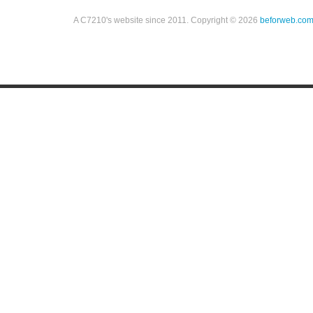
A C7210's website since 2011. Copyright © 2026
beforweb.co