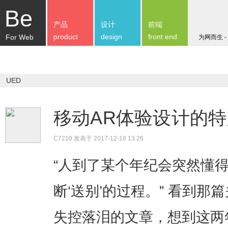
Be
产品
设计
前端
product
design
front end
For Web
为网而生 -
UED
移动AR体验设计的
C7210
发表于 2017-12-18 13:26
“人到了某个年纪会突然懂
断‘送别’的过程。” 看到
失控落泪的文章，想到这两