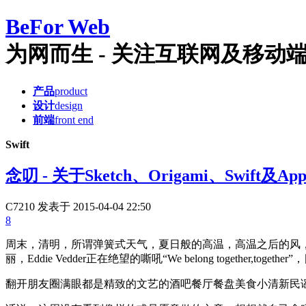
Be
For Web
为网而生 - 关注互联网及移动端产品
产品
product
设计
design
前端
front end
Swift
念叨 - 关于Sketch、Origami、Swift及App
C7210
发表于 2015-04-04 22:50
8
周末，清明，所谓弹簧式天气，夏日般的高温，高温之后的风，雨，乌云，尴尬
丽，Eddie Vedder正在绝望的嘶吼“We belong together,tog
翻开朋友圈满眼都是精致的文艺的酒吧餐厅餐盘美食小清新民谣Live吧啦吧啦.