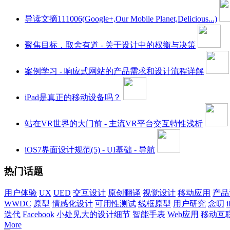
导读文摘111006(Google+,Our Mobile Planet,Delicious...)
聚焦目标，取舍有道 - 关于设计中的权衡与决策
案例学习 - 响应式网站的产品需求和设计流程详解
iPad是真正的移动设备吗？
站在VR世界的大门前 - 主流VR平台交互特性浅析
iOS7界面设计规范(5) - UI基础 - 导航
热门话题
用户体验
UX
UED
交互设计
原创翻译
视觉设计
移动应用
产品
WWDC
原型
情感化设计
可用性测试
线框原型
用户研究
念叨
i
迭代
Facebook
小处见大的设计细节
智能手表
Web应用
移动互
More