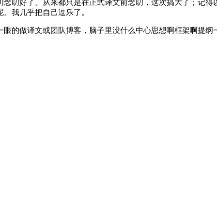
叨念叨好了。从来都只是在正式译文前念叨，这次搞大了；记得
呢。我几乎把自己逗乐了。
一眼的做译文或团队博客，脑子里没什么中心思想啊框架啊提纲