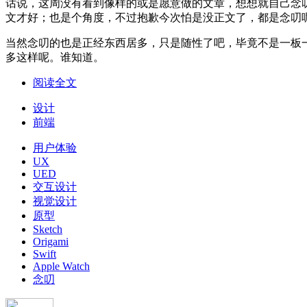
话说，这周没有看到像样的或是愿意做的文章，想想就自己念
文才好；也是个角度，不过抱歉今次怕是没正文了，都是念叨
当然念叨的也是正经东西居多，只是随性了吧，毕竟不是一板
多这样呢。谁知道。
阅读全文
设计
前端
用户体验
UX
UED
交互设计
视觉设计
原型
Sketch
Origami
Swift
Apple Watch
念叨