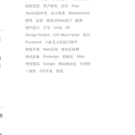
线框原型
用户研究
念叨
iPad
Sketch组件库
设计体系
WireframeKit
随笔
反馈
响应式Web设计
触屏
简约设计
引导
Unity
AR
Design System
iOS Wow Factor
迭代
展
Facebook
小处见大的设计细节
智能手表
Web应用
移动互联网
移动设备
Redesign
拟物化
AMA
糊
增强现实
Google
网站移动化
可用性
示
一致性
iOS开发
情境
用