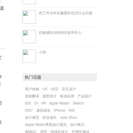
牙、
覆盖
把工作当作兴趣爱好也没什么问题
仍能感到当时的兴奋和开心
小别
定
你
热门话题
实
用户体验
UX
UED
交互设计
原创翻译
视觉设计
移动应用
产品设计
图
iOS
UI
VR
Apple Watch
Sketch
iOS7
虚拟现实
iPhone
HIG
设计规范
职业成长
Julie Zhuo
表
Apple Watch界面设计规范
设计模式
WWDC
原型
情感化设计
可用性测试