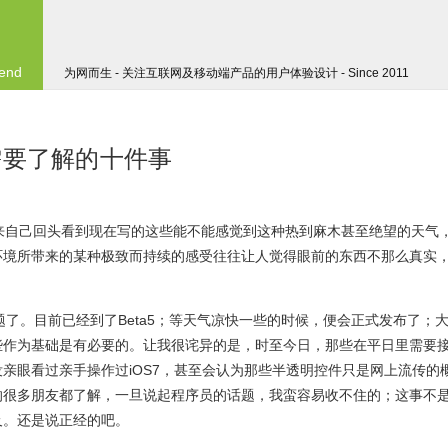
 end
为网而生 - 关注互联网及移动端产品的用户体验设计 - Since 2011
需要了解的十件事
来自己回头看到现在写的这些能不能感觉到这种热到麻木甚至绝望的天气
环境所带来的某种极致而持续的感受往往让人觉得眼前的东西不那么真实
题了。目前已经到了Beta5；等天气凉快一些的时候，便会正式发布了；
些作为基础是有必要的。让我很诧异的是，时至今日，那些在平日里需要
亲眼看过亲手操作过iOS7，甚至会认为那些半透明控件只是网上流传的
的很多朋友都了解，一旦说起程序员的话题，我蛮容易收不住的；这事不
及。还是说正经的吧。