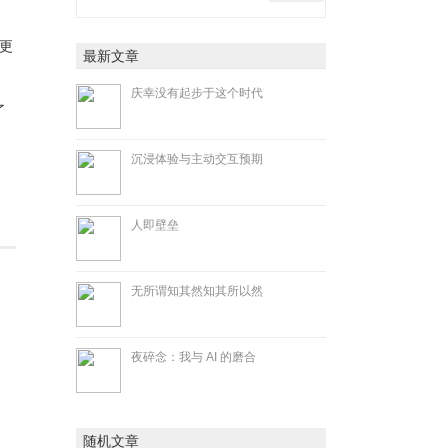
更
最新文章
庆幸没有起步于这个时代
了
沉浸体验与主动交互预期
人即壁垒
无所谓知其然知其所以然
、
夜碎念：我与 AI 的磨合
随机文章