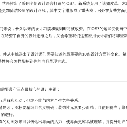
，苹果推出了采用全新设计语言打造的iOS7。新系统弃用了诸如皮革、木
是更加简洁轻量的设计路线，其中文字排版成了重头戏，另外在某些方面
师们来说，长久以来的设计习惯和规则即将被改变。在iOS7的这些变化当
司在转变了自身的设计思维之后，又会希望我们这些应用设计者们将哪些
，并从中挑选出了设计师们需要知道的最重要的10条设计方面的变化。希
新特性将会怎样影响到你的内容呈现方式。
们需要遵守三点最核心的设计主题：
进行理解和互动，但绝不能与内容产生竞争关系。
楚易读，图标要精细且含义明确，装饰性元素要少而精，且使用得当；聚
计的进行。
真的动画效果可以传达出界面的活力，使界面更容易被理解，并提升用户