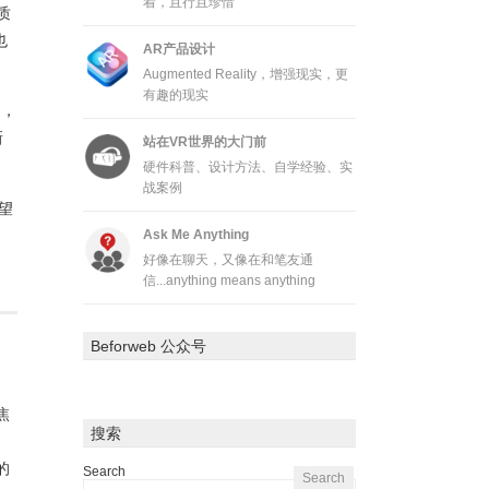
着，且行且珍惜
质
也
AR产品设计
Augmented Reality，增强现实，更
有趣的现实
中，
新
站在VR世界的大门前
硬件科普、设计方法、自学经验、实
战案例
望
Ask Me Anything
好像在聊天，又像在和笔友通
信...anything means anything
Beforweb 公众号
焦
搜索
的
Search