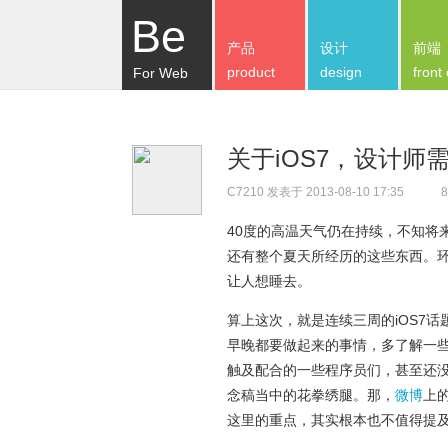
Be
产品
设计
前端
product
design
front
For Web
关于iOS7，设计师
C7210
发表于 2013-08-10 17:35
8
40度的高温天气仍在持续，不知将
还有整个夏天所经历的这些东西。
让人想睡去。
算上这次，就是连续三周的iOS7话
早晚都要做起来的事情，多了解一
触及配合的一些程序员们，甚至还没
念稿当中的花拳绣腿。那，
微博
上
这里的重点，其实根本也不值得提