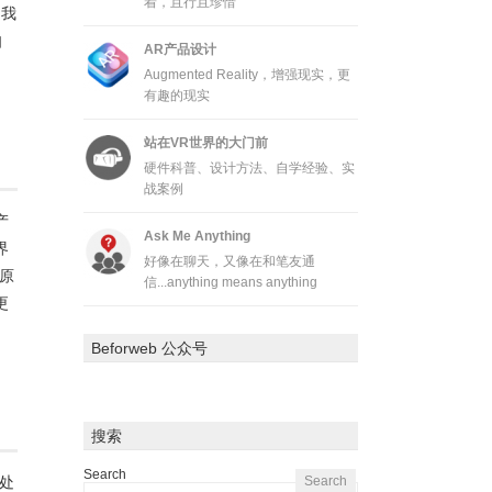
着，且行且珍惜
的我
自
AR产品设计
Augmented Reality，增强现实，更
有趣的现实
站在VR世界的大门前
硬件科普、设计方法、自学经验、实
战案例
产
Ask Me Anything
界
好像在聊天，又像在和笔友通
原
信...anything means anything
更
Beforweb 公众号
搜索
Search
处