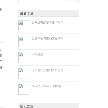
、
些
最新文章
庆幸没有起步于这个时代
沉浸体验与主动交互预期
能
人即壁垒
能
产
用
无所谓知其然知其所以然
夜碎念：我与 AI 的磨合
随机文章