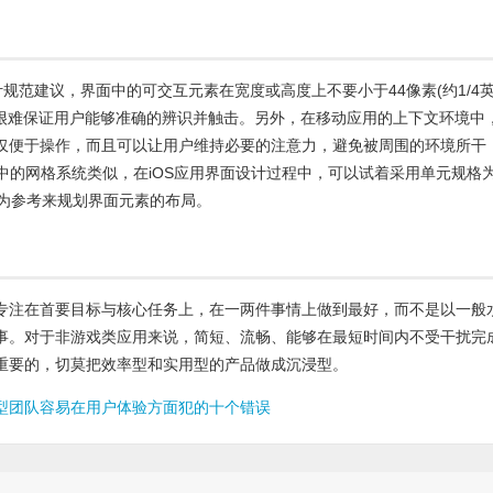
计规范建议，界面中的可交互元素在宽度或高度上不要小于44像素(约1/4
则很难保证用户能够准确的辨识并触击。另外，在移动应用的上下文环境中
仅便于操作，而且可以让用户维持必要的注意力，避免被周围的环境所干
计中的网格系统类似，在iOS应用界面设计过程中，可以试着采用单元规格
作为参考来规划界面元素的布局。
专注在首要目标与核心任务上，在一两件事情上做到最好，而不是以一般
事。对于非游戏类应用来说，简短、流畅、能够在最短时间内不受干扰完
重要的，切莫把效率型和实用型的产品做成沉浸型。
型团队容易在用户体验方面犯的十个错误