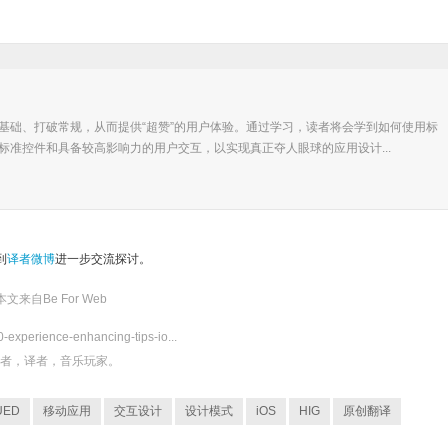
。
基础、打破常规，从而提供“超赞”的用户体验。通过学习，读者将会学到如何使用标
标准控件和具备较高影响力的用户交互，以实现真正夺人眼球的应用设计...
到
译者微博
进一步交流探讨。
本文来自
Be For Web
0-experience-enhancing-tips-io...
发者，译者，音乐玩家。
UED
移动应用
交互设计
设计模式
iOS
HIG
原创翻译