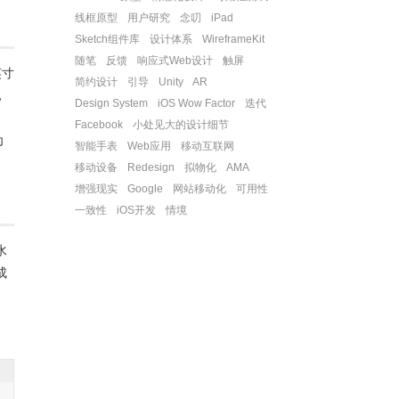
线框原型
用户研究
念叨
iPad
Sketch组件库
设计体系
WireframeKit
随笔
反馈
响应式Web设计
触屏
英寸
简约设计
引导
Unity
AR
，
Design System
iOS Wow Factor
迭代
Facebook
小处见大的设计细节
为
智能手表
Web应用
移动互联网
移动设备
Redesign
拟物化
AMA
增强现实
Google
网站移动化
可用性
一致性
iOS开发
情境
水
成