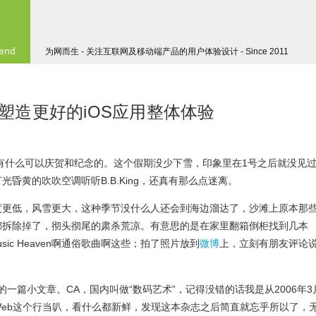
 end
为网而生 - 关注互联网及移动端产品的用户体验设计 - Since 2011
塑造更好的iOS应用整体体验
是有什么可以庆贺和纪念的。这个假期没少下雪，印象里在1号之后就没见
昏黄的吹吹空调听听B.B.King，还真有那么点迷离。
度更低，风雪更大，这种季节没什么人还会到海边溜达了，沙滩上原本那
都拆除掉了，彻头彻尾的肃杀荒凉。有意思的是在家里翻箱倒柜找到几本
usic Heaven啊通俗歌曲啊这些；拍了照片放到
微博
上，立刻有朋友评论
的一篇小文章。CA，国内叫做“数码艺术”，记得没错的话我是从2006年3
eb这个行当叭，看什么都新鲜，发现这本杂志之后简直就忘乎所以了，