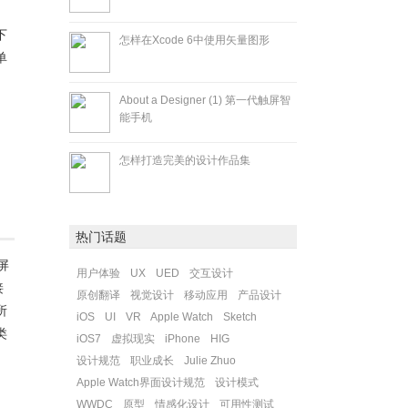
下
怎样在Xcode 6中使用矢量图形
单
About a Designer (1) 第一代触屏智
能手机
怎样打造完美的设计作品集
热门话题
屏
用户体验
UX
UED
交互设计
接
原创翻译
视觉设计
移动应用
产品设计
所
iOS
UI
VR
Apple Watch
Sketch
类
iOS7
虚拟现实
iPhone
HIG
设计规范
职业成长
Julie Zhuo
Apple Watch界面设计规范
设计模式
WWDC
原型
情感化设计
可用性测试