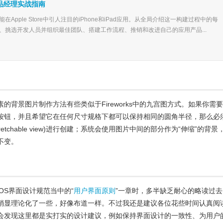
产品经理实战指南
Apple Store中引人注目的iPhone和iPad应用。从全局介绍这一构建过程中的每
、挑选开发人员并组织最佳团队、搭建工作流程、推销和改进自己的应用产品...
的背景图片制作方法有些类似于Fireworks中的九宫图方式。如果你需
按钮，并且希望它在任何尺寸规格下都可以保持相同的圆角半径，那么必
retchable view)进行创建；系统会使用图片中间的部分作为“伸缩”的背景
不变。
OS界面设计规范当中的“
用户界面原则
”一章时，多半缺乏耐心的略读过去
稍显理论化了一些，好像布道一样。不过我还是建议各位花些时间认真阅
会发现这里都是实打实的设计建议，例如保持界面设计的一致性、为用户