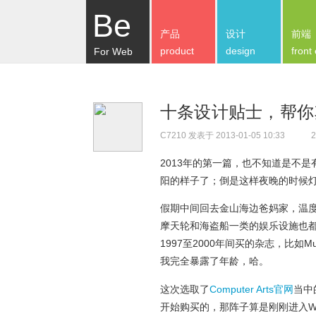
Be
产品
设计
前端
product
design
front
For Web
十条设计贴士，帮你
C7210
发表于 2013-01-05 10:33
2
2013年的第一篇，也不知道是不
阳的样子了；倒是这样夜晚的时候灯光
假期中间回去金山海边爸妈家，温
摩天轮和海盗船一类的娱乐设施也
1997至2000年间买的杂志，比如M
我完全暴露了年龄，哈。
这次选取了
Computer Arts官网
当中
开始购买的，那阵子算是刚刚进入W