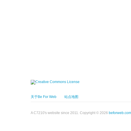
关于Be For Web
站点地图
A C7210's website since 2011. Copyright © 2026
beforweb.co