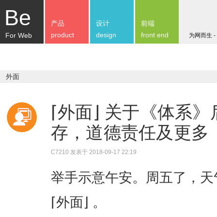
Be
产品
设计
前端
product
design
front end
For Web
为网而生 -
外面
⌈外面⌋ 关于《体系
存，道德责任及更多
C7210
发表于 2018-09-17 22:19
举手示意午安。周五了，天
⌈外面⌋ 。