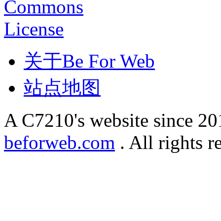
关于Be For Web
站点地图
A C7210's website since 2
beforweb.com
. All rights r