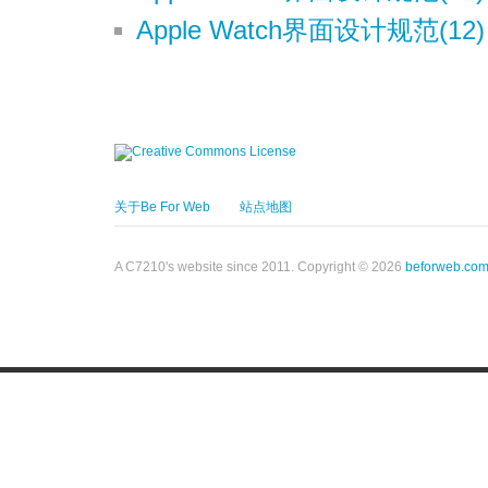
Apple Watch界面设计规范(12) 
关于Be For Web
站点地图
A C7210's website since 2011. Copyright © 2026
beforweb.co