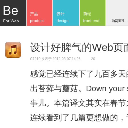
Be
产品
设计
前端
product
design
front end
For Web
为网而生 -
设计好脾气的Web页
C7210
发表于 2012-03-07 14:26
20
感觉已经连续下了九百多天
出苔藓与蘑菇。Down your si
事儿。本篇译文其实在春节
连续看到了几篇更想做的，