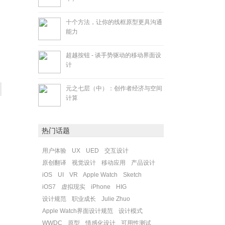
十个方法，让你的线框原型更具沟通
能力
超越按钮 - 谈手势驱动的移动界面设
计
元之七层（中）：创作者经济与空间
计算
热门话题
用户体验
UX
UED
交互设计
原创翻译
视觉设计
移动应用
产品设计
iOS
UI
VR
Apple Watch
Sketch
iOS7
虚拟现实
iPhone
HIG
设计规范
职业成长
Julie Zhuo
Apple Watch界面设计规范
设计模式
WWDC
原型
情感化设计
可用性测试