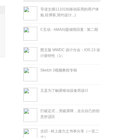
导读文摘111018(移动应用的用户体
验,轻博客,简约设计...)
C互动 - AMA问题倾情回复 - 第二期
图文版 WWDC 设计分会：iOS 13 设
计新特性（1）
Sketch 3视频教程专辑
又是为了触屏移动设备而设计
打破定式，突破屏障，走出自己的创
意舒适区
念叨 - 村上接力之书单分享（一至二
十）