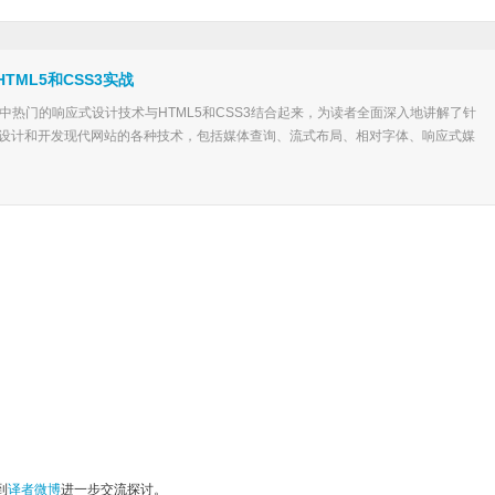
TML5和CSS3实战
计中热门的响应式设计技术与HTML5和CSS3结合起来，为读者全面深入地讲解了针
设计和开发现代网站的各种技术，包括媒体查询、流式布局、相对字体、响应式媒
到
译者微博
进一步交流探讨。