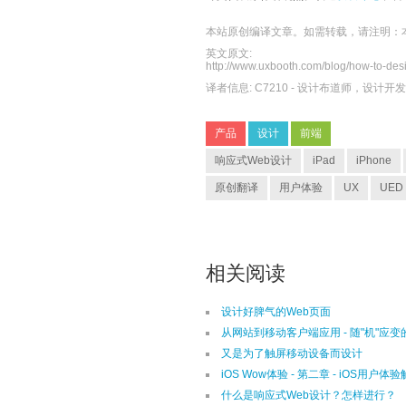
本站原创编译文章。如需转载，请注明：
英文原文:
http://www.uxbooth.com/blog/how-to-des
译者信息:
C7210
- 设计布道师，设计开
产品
设计
前端
响应式Web设计
iPad
iPhone
原创翻译
用户体验
UX
UED
相关阅读
设计好脾气的Web页面
从网站到移动客户端应用 - 随"机"应
又是为了触屏移动设备而设计
iOS Wow体验 - 第二章 - iOS用户体验
什么是响应式Web设计？怎样进行？