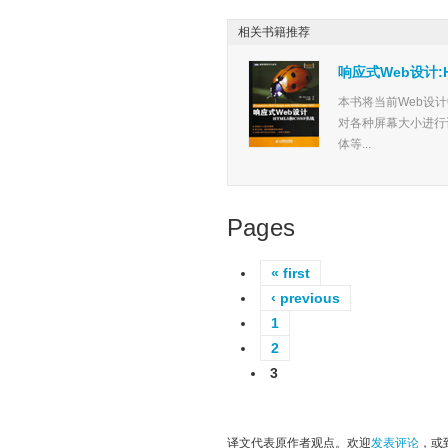
相关书籍推荐
响应式Web设计:H
本书将当前Web设
对各种屏幕大小进行
体等...
Pages
« first
‹ previous
1
2
3
译文代表原作者观点。欢迎
发表评论
，或