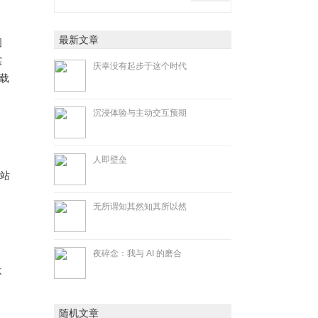
最新文章
图
实
庆幸没有起步于这个时代
加载
沉浸体验与主动交互预期
人即壁垒
式站
无所谓知其然知其所以然
夜碎念：我与 AI 的磨合
不
随机文章