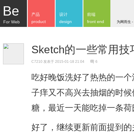
Be
产品
设计
前端
product
design
front end
For Web
为网而生 -
Sketch的一些常用技
C7210
发表于 2015-01-18 21:04
6
吃好晚饭洗好了热热的一个
子痒又不高兴去抽烟的时候
糖，最近一天能吃掉一条荷
好了，继续更新前面提到的关