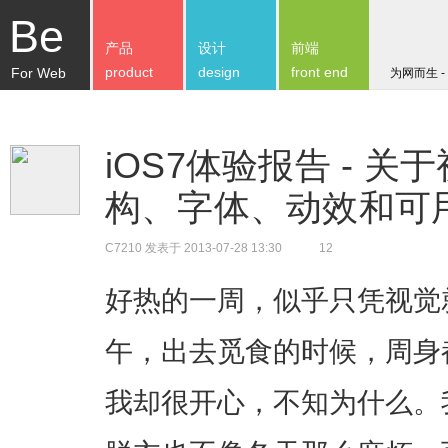
Be
产品
设计
前端
product
design
front end
For Web
为网而生 -
iOS7体验报告 - 
构、字体、动效和可
C7210
发表于 2013-07-28 13:30
12
好热的一周，似乎只凭视觉
午，出去觅食的时候，周身
我却很开心，不知为什么。