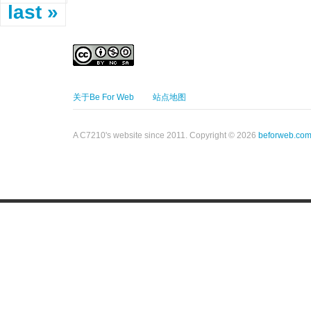
last »
关于Be For Web
站点地图
A C7210's website since 2011. Copyright © 2026
beforweb.co