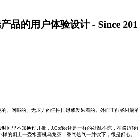
的用户体验设计 - Since 201
愉悦的、闲暇的、无压力的任性忙碌或发呆着的。外面正酣畅淋
时间里不知换过几批，J.Coffee还是一样的处乱不惊，在路
小样的斟上一壶水蜜桃乌龙茶，香气热气一并饮下，很是舒心。