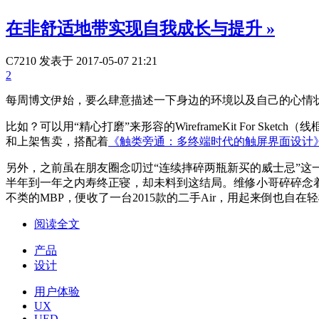
在非舒适地带实现自我成长与提升
»
C7210
发表于 2017-05-07 21:21
2
每周博文伊始，要么肆意描述一下身边的环境以及自己的心情
比如？可以用“精心打磨”来形容的WireframeKit For S
和上架售卖，搭配着
《触类旁通：多终端时代的触屏界面设计
另外，之前虽在朋友圈念叨过“连续摔碎两瓶新买的威士忌”这一
半年到一年之内寿终正寝，却未料到这结局。维修小哥碎碎念着
不类的MBP，便收了一台2015款的二手Air，用起来倒也自在轻松。于
阅读全文
产品
设计
用户体验
UX
UED