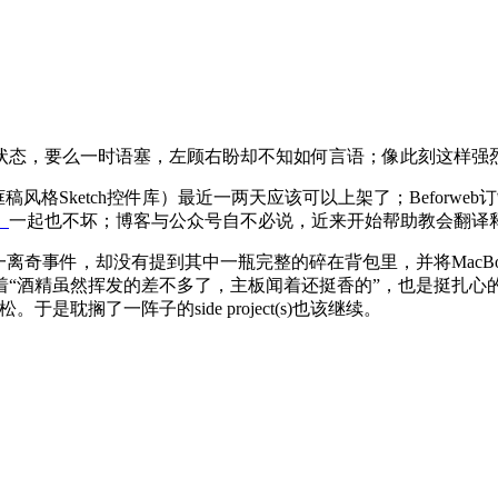
状态，要么一时语塞，左顾右盼却不知如何言语；像此刻这样强
ketch（线框稿风格Sketch控件库）最近一两天应该可以上架了；Be
》
一起也不坏；博客与公众号自不必说，近来开始帮助教会翻译
离奇事件，却没有提到其中一瓶完整的碎在背包里，并将MacBo
“酒精虽然挥发的差不多了，主板闻着还挺香的”，也是挺扎心的
是耽搁了一阵子的side project(s)也该继续。