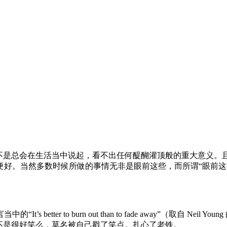
岂不是总会在生活当中说起，看不出任何醍醐灌顶般的重大意义。
便好。当然多数时候所做的事情无非是眼前这些，而所谓“眼前这
er to burn out than to fade away”（取自 Neil
不是很好笑么，莫名被自己戳了笑点。扎心了老铁。