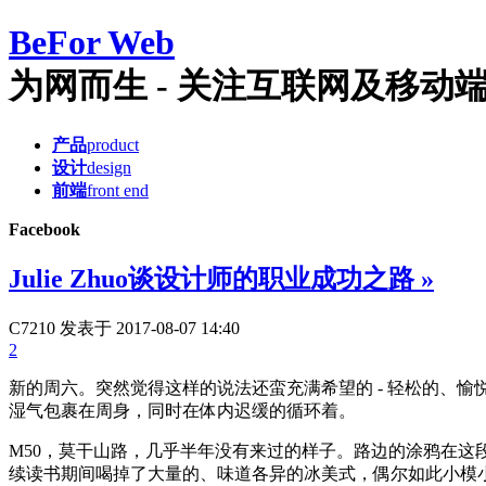
Be
For Web
为网而生 - 关注互联网及移动端产品
产品
product
设计
design
前端
front end
Facebook
Julie Zhuo谈设计师的职业成功之路
»
C7210
发表于 2017-08-07 14:40
2
新的周六。突然觉得这样的说法还蛮充满希望的 - 轻松的、
湿气包裹在周身，同时在体内迟缓的循环着。
M50，莫干山路，几乎半年没有来过的样子。路边的涂鸦在这段
续读书期间喝掉了大量的、味道各异的冰美式，偶尔如此小模