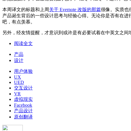
本周译文的标题和上周
关于 Evernote 改版的那篇
很像。实质也很相
产品诞生背后的一些设计思考与经验心得。无论你是否有在进行
吧，有点羡慕。
另外，经友情提醒，才意识到或许是有必要试着在中英文之间增加
阅读全文
产品
设计
用户体验
UX
UED
交互设计
VR
虚拟现实
Facebook
产品设计
原创翻译