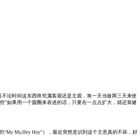
且不论时间这东西终究属客观还是主观，将一天当做两三天来使
些”如果用一个圆圈来表述的话，只要在一点点扩大，就还算健
 Young 的“My My,Hey Hey”），最近突然意识到这个主意真的不坏，好