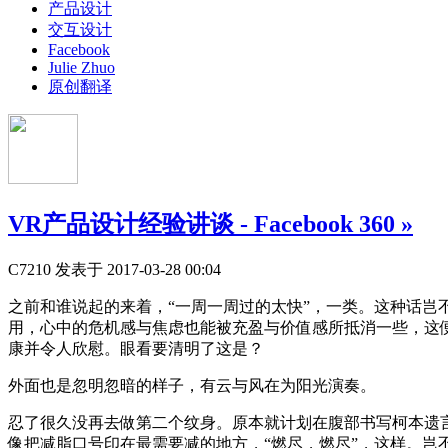
产品设计
交互设计
Facebook
Julie Zhuo
原创翻译
VR产品设计经验讲谈 - Facebook 360
»
C7210
发表于 2017-03-28 00:04
之前和谁说起的来着，“一周一周过的太快”，一类。这种话
用，心中的危机感与焦虑也能被充盈与价值感所抵消一些，这
康并令人欣慰。眼看要清明了这是？
外面也是忽明忽暗的样子，有云与风在为阳光演奏。
忍了很久没再去做第二个纹身。原本就计划在腹部书写柯本遗言当中的“It’s bett
像把减脂口号印在最需要减的地方，“燃尽，燃尽”，这样。岂