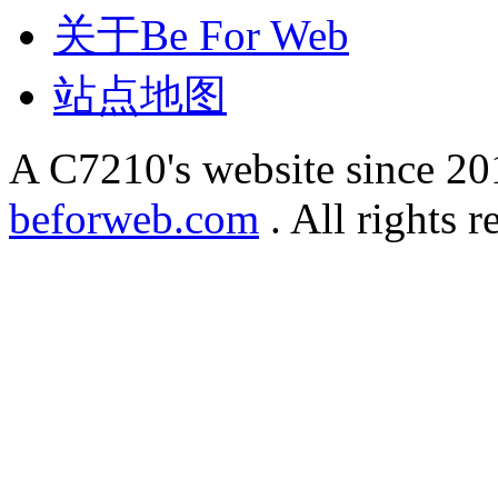
关于Be For Web
站点地图
A C7210's website since 2
beforweb.com
. All rights r