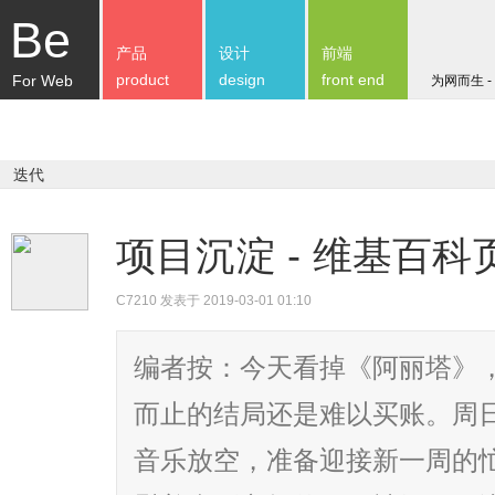
Be
产品
设计
前端
product
design
front end
For Web
为网而生 -
迭代
项目沉淀 - 维基百
C7210
发表于 2019-03-01 01:10
编者按：今天看掉《阿丽塔》
而止的结局还是难以买账。周
音乐放空，准备迎接新一周的