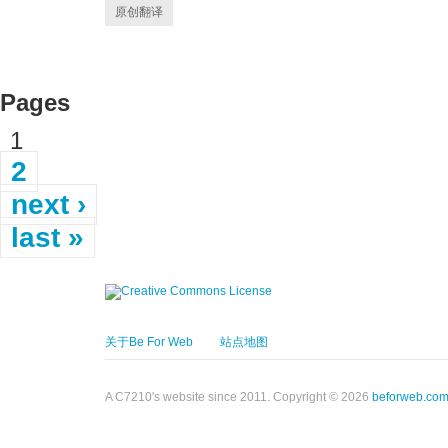
原创翻译
Pages
1
2
next ›
last »
关于Be For Web
站点地图
A C7210's website since 2011. Copyright © 2026
beforweb.co