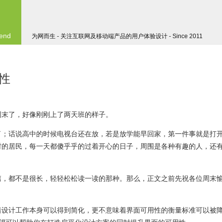
 end
为网而生 - 关注互联网及移动端产品的用户体验设计 - Since 2011
性
周末了，好像刚刚上了两天班的样子。
了；话说高中的时候电视台还在放，若是放学能早回家，第一件事就是打
村的居民，每一天都傻乎乎的过着开心的日子，周围是各种有趣的人，还
篇，都不是很长，轻轻松松读一读的那种。那么，正文之前先祝各位周末
着设计工作本身可以得到简化，更不意味着界面可用性的衡量标准可以被