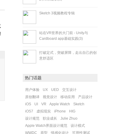
Sketch 3视频教程专辑
。
试
站在VR世界的大门前 - Unity与
增
Cardboard app基础实践(3)
打破定式，突破屏障，走出自己的创
意舒适区
热门话题
用户体验
UX
UED
交互设计
原创翻译
视觉设计
移动应用
产品设计
iOS
UI
VR
Apple Watch
Sketch
iOS7
虚拟现实
iPhone
HIG
设计规范
职业成长
Julie Zhuo
Apple Watch界面设计规范
设计模式
WWDC
原型
情感化设计
可用性测试