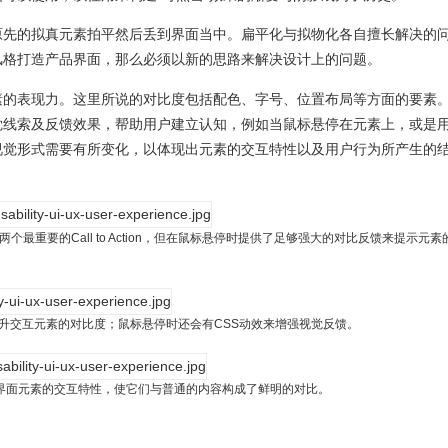
原先的拟真元素拍平然后丢到界面当中。扁平化与拟物化各自擅长解决的
风格打造产品界面，那么必须以新的思路来解决设计上的问题。
素的表现力。这里所说的对比度包括配色、字号、位置布局等方面的要素
觉线索及反馈效果，帮助用户建立认知，例如当鼠标悬停在元素上，或是
视觉形式需要有所变化，以体现出元素的交互特性以及用户行为所产生的
最重要的Call to Action，但在鼠标悬停时提供了足够强大的对比反馈来提示元素
升交互元素的对比度；鼠标悬停时还会有CSS动效来增强视觉反馈。
界面元素的交互特性，使它们与普通的内容构成了鲜明的对比。