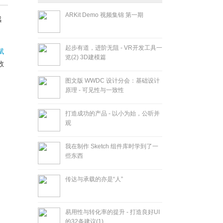
ARKit Demo 视频集锦 第一期
感
起步有道，进阶无阻 - VR开发工具一
赋
览(2) 3D建模篇
数
图文版 WWDC 设计分会：基础设计
原理 - 可见性与一致性
打造成功的产品 - 以小为始，公听并
观
我在制作 Sketch 组件库时学到了一
些东西
传达与承载的亦是“人”
易用性与转化率的提升 - 打造良好UI
的32条建议(1)