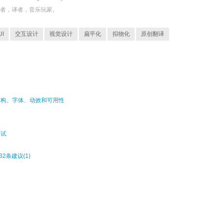
发者，译者，音乐玩家。
UI
交互设计
视觉设计
扁平化
拟物化
原创翻译
面结构、字体、动效和可用性
测试
2条建议(1)