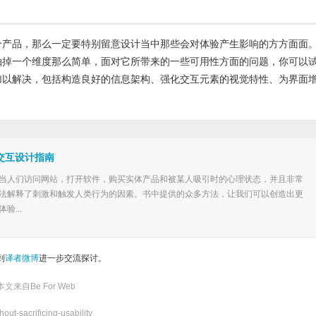
个产品，那么一定要特别留意设计当中那些会对体验产生影响的方方面面
抽掉一个维度那么简单，面对它所带来的一些可用性方面的问题，你可以
加以解决，包括构造良好的信息架构、强化交互元素的视觉特性、为界面
交互设计指南
当人们访问网站，打开软件，购买实体产品和被某人吸引时的心理状态，并且非常
法解释了刺激和触发人类行为的因素。书中提供的众多方法，让我们可以创造出更
验...
到
译者微博
进一步交流探讨。
本文来自
Be For Web
out-sacrificing-usability