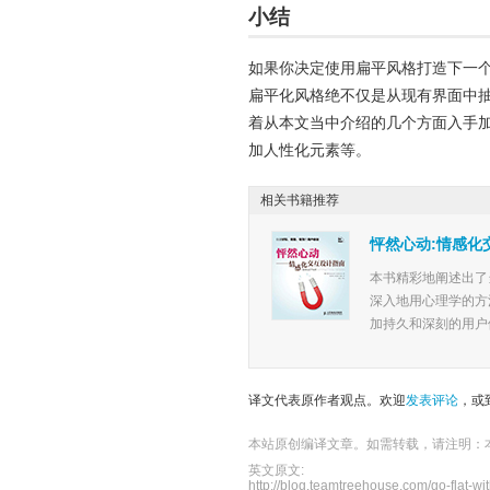
小结
如果你决定使用扁平风格打造下一
扁平化风格绝不仅是从现有界面中
着从本文当中介绍的几个方面入手
加人性化元素等
。
相关书籍推荐
怦然心动:情感化
本书精彩地阐述出了
深入地用心理学的方
加持久和深刻的用户体
译文代表原作者观点。欢迎
发表评论
，或
本站原创编译文章。如需转载，请注明：
英文原文:
http://blog.teamtreehouse.com/go-flat-with