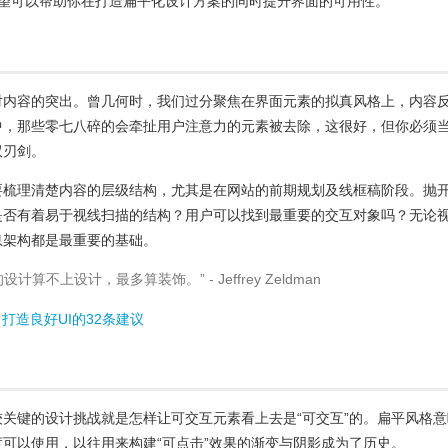
，希望可以帮助你在打造扁平化设计方案的同时提升界面的可用性。
对内容的突出。曾几何时，我们过分聚焦在界面元素的拟真风格上，内容
中，那些零七八碎的会牵扯用户注意力的元素被去除，这很好，但你必须
双刃剑。
要梳理清楚内容的层级结构，尤其是在网站的前期规划及线框稿阶段。抛
是否有着易于视线扫描的结构？用户可以找到最重要的交互对象吗？无论
息架构都是最重要的基础。
不上设计，最多算装饰。” - Jeffrey Zeldman
 打造良好UI的32条建议
关键的设计挑战就是怎样让可交互元素看上去是“可交互”的。扁平风格意
可以使用，以往用来构建“可点击”效果的渐变与阴影成为了历史。