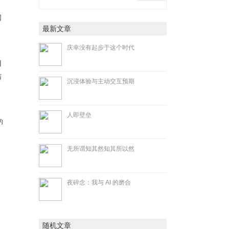
问
最新文章
庆幸没有起步于这个时代
。
用
结
沉浸体验与主动交互预期
人即壁垒
的
无所谓知其然知其所以然
夜碎念：我与 AI 的磨合
随机文章