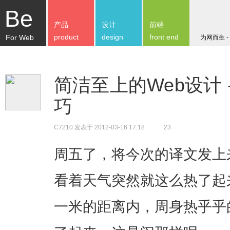
Be
产品
设计
前端
product
design
front end
For Web
为网而生 -
简洁至上的Web设计 
巧
C7210
发表于 2012-03-16 17:18
23
周五了，将今次的译文发上
看着天气突然就这么热了起
一米的距离内，周身热乎乎