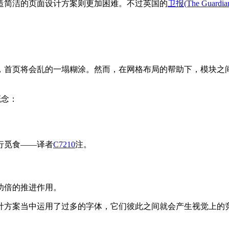
造简洁的页面设计方案则更加困难。不过英国的
卫报(The Guardia
，首页将会乱的一塌糊涂。然而，在网格布局的帮助下，模块之
概念：
行觅食——译者
C7210
注。
功倍的推进作用。
计方案当中运用了过多的字体，它们彼此之间就会产生视觉上的