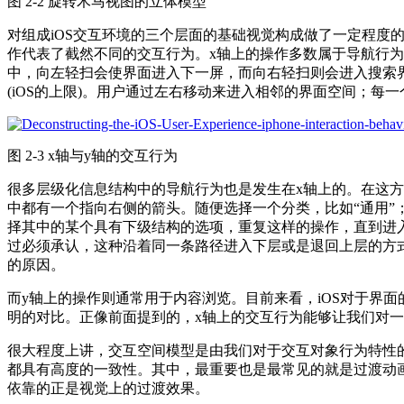
图 2-2 旋转木马视图的立体模型
对组成iOS交互环境的三个层面的基础视觉构成做了一定程度
作代表了截然不同的交互行为。x轴上的操作多数属于导航行为
中，向左轻扫会使界面进入下一屏，而向右轻扫则会进入搜索界
(iOS的上限)。用户通过左右移动来进入相邻的界面空间；每
图 2-3 x轴与y轴的交互行为
很多层级化信息结构中的导航行为也是发生在x轴上的。在这方
中都有一个指向右侧的箭头。随便选择一个分类，比如“通用
择其中的某个具有下级结构的选项，重复这样的操作，直到进
过必须承认，这种沿着同一条路径进入下层或是退回上层的方
的原因。
而y轴上的操作则通常用于内容浏览。目前来看，iOS对于界
明的对比。正像前面提到的，x轴上的交互行为能够让我们对
很大程度上讲，交互空间模型是由我们对于交互对象行为特性
都具有高度的一致性。其中，最重要也是最常见的就是过渡动
依靠的正是视觉上的过渡效果。