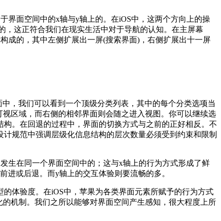
界面空间中的x轴与y轴上的。在iOS中，这两个方向上的操
”的，这正符合我们在现实生活中对于导航的认知。在主屏幕
构成的，其中左侧扩展出一屏(搜索界面)，右侧扩展出十一屏
界面中，我们可以看到一个顶级分类列表，其中的每个分类选项当
可视区域，而右侧的相邻界面则会随之进入视图。你可以继续选
结构。在回退的过程中，界面的切换方式与之前的正好相反。不
设计规范中强调层级化信息结构的层次数量必须受到约束和限制
是发生在同一个界面空间中的；这与x轴上的行为方式形成了鲜
前进或后退。而y轴上的交互体验则要流畅的多。
的体验度。在iOS中，苹果为各类界面元素所赋予的行为方式
化的机制。我们之所以能够对界面空间产生感知，很大程度上所