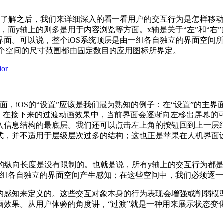
的了解之后，我们来详细深入的看一看用户的交互行为是怎样移动于
，而y轴上的则多是用于内容浏览等方面。x轴是关于“左”和“右
面。可以说，整个iOS系统顶层是由一组各自独立的界面空间所
一个空间的尺寸范围都由固定数目的应用图标所界定。
面，iOS的“设置”应该是我们最为熟知的例子：在“设置”的主
”；在接下来的过渡动画效果中，当前界面会逐渐向左移出屏幕的
入信息结构的最底层。我们还可以点击左上角的按钮回到上一层
式，并不适用于层级层次过多的结构；这也正是苹果在人机界面
面的纵向长度是没有限制的。也就是说，所有y轴上的交互行为都
一组各自独立的界面空间产生感知；在这些空间中，我们必须逐一
的感知来定义的。这些交互对象本身的行为表现会增强或削弱模型
画效果。从用户体验的角度讲，“过渡”就是一种用来展示状态变