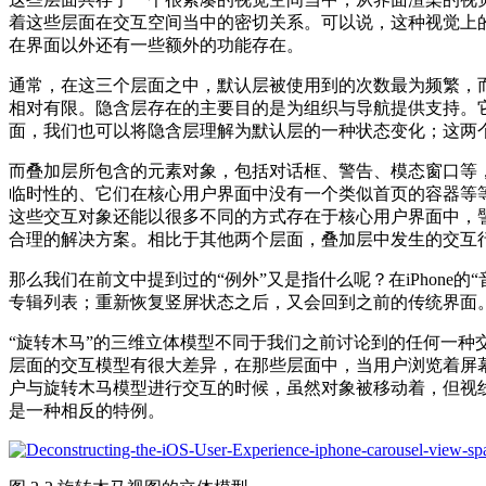
着这些层面在交互空间当中的密切关系。可以说，这种视觉上
在界面以外还有一些额外的功能存在。
通常，在这三个层面之中，默认层被使用到的次数最为频繁，
相对有限。隐含层存在的主要目的是为组织与导航提供支持。
面，我们也可以将隐含层理解为默认层的一种状态变化；这两个
而叠加层所包含的元素对象，包括对话框、警告、模态窗口等
临时性的、它们在核心用户界面中没有一个类似首页的容器等
这些交互对象还能以很多不同的方式存在于核心用户界面中，
合理的解决方案。相比于其他两个层面，叠加层中发生的交互
那么我们在前文中提到过的“例外”又是指什么呢？在iPhon
专辑列表；重新恢复竖屏状态之后，又会回到之前的传统界面
“旋转木马”的三维立体模型不同于我们之前讨论到的任何一种交互
层面的交互模型有很大差异，在那些层面中，当用户浏览着屏幕
户与旋转木马模型进行交互的时候，虽然对象被移动着，但视
是一种相反的特例。