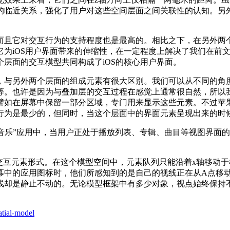
的临近关系，强化了用户对这些空间层面之间关联性的认知。另外
而且它对交互行为的支持程度也是最高的。相比之下，在另外两
它为iOS用户界面带来的伸缩性，在一定程度上解决了我们在前
层面的交互模型共同构成了iOS的核心用户界面。
，与另外两个层面的组成元素有很大区别。我们可以从不同的角
等。也许是因为与叠加层的交互过程在感觉上通常很自然，所以
譬如在屏幕中保留一部分区域，专门用来显示这些元素。不过苹
行为是最少的，但同时，当这个层面中的界面元素呈现出来的时
e的“音乐”应用中，当用户正处于播放列表、专辑、曲目等视图界
。
元素形式。在这个模型空间中，元素队列只能沿着x轴移动于横屏视
中的应用图标时，他们所感知到的是自己的视线正在从A点移动
线却是静止不动的。无论模型框架中有多少对象，视点始终保持不