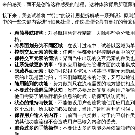
来的感受，而不是创造这种感受的过程。这种体验背后所蕴藏
接下来，我会试着将 “简洁”的设计思想拆解成一系列设计原
中的一些关键内容进行抽象处理，使这些理论具有更好的普遍
精简导航结构
：对导航结构进行精简，去除那些会分散用
格。
将界面划分为不同区域
：在设计过程中，试着以区域为单
控制交互元素的数量
：任何时候都要记得控制界面中的交
保持交互元素的简洁
：界面当中出现的交互元素的种类也
让系统做更多的事
：很多应用都会把管理方面的功能集成
隐藏界面元素
：我们可以很多情况下将某些控制元素隐藏
素的出现是暂时的，当它们隐藏起来的时候，又可以通过
随用随到的功能
：努力做到只在流程需要的地方提供相应
不要过分强调品牌认知
：没有必要反反复复地向用户灌输
他们需要了解品牌相关信息的时候，确保可以访问到。
状态的维持与恢复
：不能假设用户会连贯地使用应用直到
这个应用。所以我们必须保证，当用户暂时离开的时候，
保存用户输入的内容
：与前面一点类似，对于内容创作类
的其他功能流程不会造成用户已输入内容的丢失。
避免过多的手势操作
：不要让太多的功能必须依靠独特的
受。