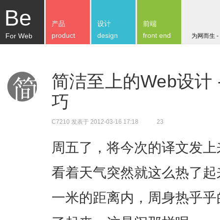
Be
产品
设计
前端
product
design
front end
For Web
为网而生 -
简洁至上的Web设计 
巧
C7210
发表于 2012-03-16 17:18
23
周五了，将今次的译文发上
看着天气突然就这么热了起
一米的距离内，周身热乎乎