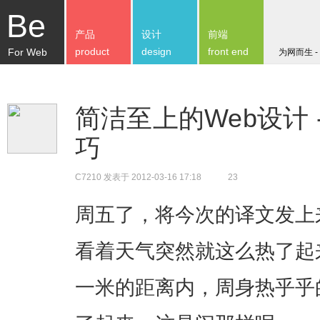
Be
产品
设计
前端
product
design
front end
For Web
为网而生 -
简洁至上的Web设计 
巧
C7210
发表于 2012-03-16 17:18
23
周五了，将今次的译文发上
看着天气突然就这么热了起
一米的距离内，周身热乎乎