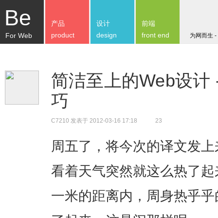
Be
产品
设计
前端
product
design
front end
For Web
为网而生 -
简洁至上的Web设计 
巧
C7210
发表于 2012-03-16 17:18
23
周五了，将今次的译文发上
看着天气突然就这么热了起
一米的距离内，周身热乎乎