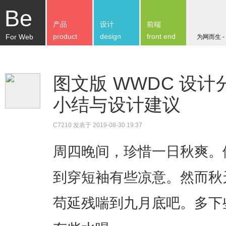
Be
产品
设计
前端
product
design
front end
For Web
为网而生 -
图文版 WWDC 设计
小结与设计建议
C7210
发表于 2019-08-30 19:37
周四晚间，珍惜一日秋爽。
到穿短袖有些凉意。然而秋
苟延残喘到九月底吧。多下