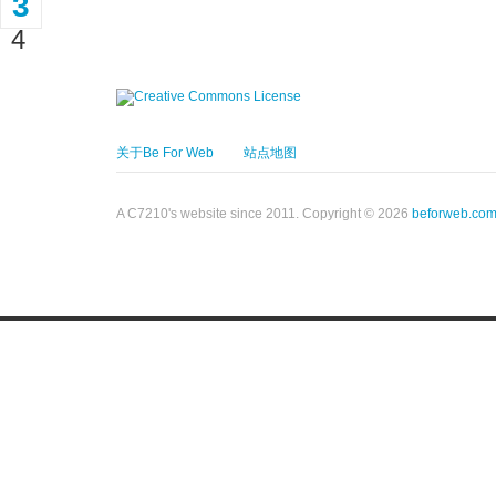
3
4
关于Be For Web
站点地图
A C7210's website since 2011. Copyright © 2026
beforweb.co