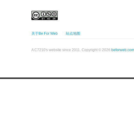
关于Be For Web
站点地图
A C7210's website since 2011. Copyright © 2026
beforweb.co