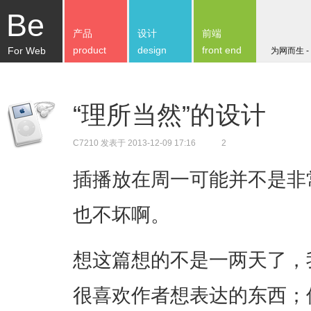
Be
产品
设计
前端
product
design
front end
For Web
为网而生 -
“理所当然”的设计
C7210
发表于 2013-12-09 17:16
2
插播放在周一可能并不是非
也不坏啊。
想这篇想的不是一两天了，
很喜欢作者想表达的东西；