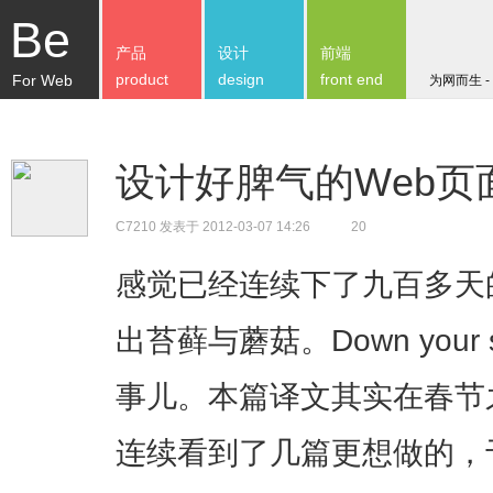
Be
产品
设计
前端
product
design
front end
For Web
为网而生 -
设计好脾气的Web页
C7210
发表于 2012-03-07 14:26
20
感觉已经连续下了九百多天
出苔藓与蘑菇。Down your si
事儿。本篇译文其实在春节
连续看到了几篇更想做的，