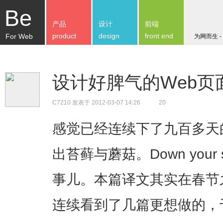
Be
产品
设计
前端
product
design
front end
For Web
为网而生 -
设计好脾气的Web页
C7210
发表于 2012-03-07 14:26
20
感觉已经连续下了九百多天
出苔藓与蘑菇。Down your si
事儿。本篇译文其实在春节
连续看到了几篇更想做的，